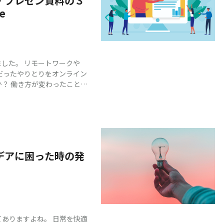
・プレゼン資料の３
e
した。 リモートワークや
面だったやりとりをオンライン
？ 働き方が変わったこと
ます。 それは「書き言葉」
ィングの最中、ディスプレイ
なく、PowerPointや
資料の共有画面ではないでしょ
ゆる場面で感じられるように
デアに困った時の発
一朝一夕で身につくものでは
rPointやKeynoteの企
介します。 どれだけ優れた
りません。 伝わる＝読みや
ありますよね。 日常を快適