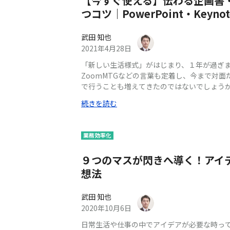
【今すぐ使える】伝わる企画書
つコツ｜PowerPoint・Keynot
武田 知也
2021年4月28日
「新しい生活様式」がはじまり、１年が過ぎま
ZoomMTGなどの言葉も定着し、今まで対
で行うことも増えてきたのではないでしょうか
で、今まで以上に重要になってきたものがあり
続きを読む
の力です。 オンライン上でも、会話の流れやニュアンスを読み取る「会話
力」は必要です。しかし、オンラインミーテ
に表示されているのは、話をしている相手の顔では
業務効率化
Keynoteで作成された、企画書・プレゼン
うか？ 話し言葉より書き言葉への変化はあら
９つのマスが閃きへ導く！アイ
なってきました。しかし、言葉を書く能力は
想法
ありません。 今回はちょっと意識するだけでPowe
画書・プレゼン資料が読みやすくなるコツを紹
企画内容であっても、伝わらなければ価値があ
武田 知也
すさは、企画内容と同じぐらい重要です。
2020年10月6日
日常生活や仕事の中でアイデアが必要な時って