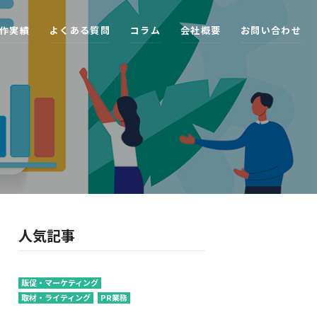
作
実
績
よ
く
あ
る
質
問
コ
ラ
ム
会
社
概
要
お
問
い
合
わ
せ
人気記事
販促・マーケティング
取材・ライティング
PR業務