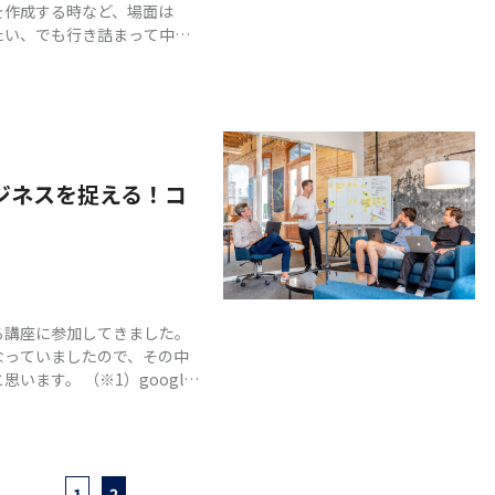
を作成する時など、場面は
たい、でも行き詰まって中々
考を意識しましょう。 …な
頭を柔らかくするのって難し
りをかけて閃きを呼び込みま
出来る発想法がいくつかある
ート発想法」です！
ジネスを捉える！コ
する講座に参加してきました。
なっていましたので、その中
ます。 （※1）google
イト利用者の行動などのデー
...
1
2