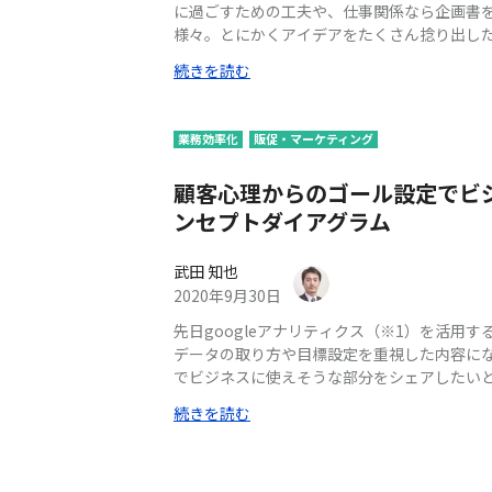
に過ごすための工夫や、仕事関係なら企画書
様々。とにかくアイデアをたくさん捻り出し
閃かない。 それは論理的思考に陥っているのが一つの原因だと言われてい
続きを読む
ます、なので難しい事ばかり考えず、柔軟な思
んて、言うのは簡単ですが、一度固くなった
いですよね。 そんな時は自分から脳に揺さぶ
業務効率化
販促・マーケティング
しょう。 呼び込む方法として、誰でも簡単に
のですが、私がお勧めするのは… 「マンダラ
顧客心理からのゴール設定でビ
ンセプトダイアグラム
武田 知也
2020年9月30日
先日googleアナリティクス（※1）を活用
データの取り方や目標設定を重視した内容に
でビジネスに使えそうな部分をシェアしたいと思い
が提供するアクセス解析ツールで、ウェブサ
続きを読む
タを入手できる