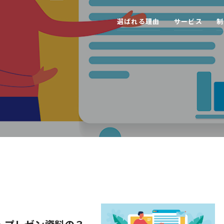
選
ば
れ
る
理
由
サ
ー
ビ
ス
制