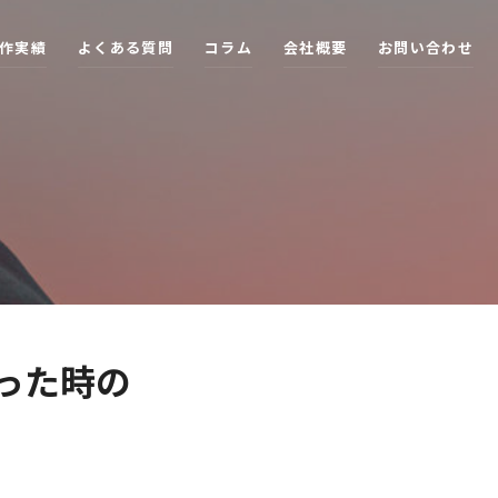
作
実
績
よ
く
あ
る
質
問
コ
ラ
ム
会
社
概
要
お
問
い
合
わ
せ
った時の