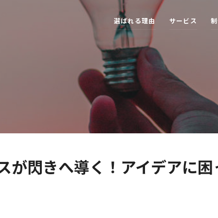
選
ば
れ
る
理
由
サ
ー
ビ
ス
制
スが閃きへ導く！アイデアに困