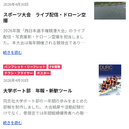
2026年4月30日
スポーツ大会 ライブ配信・ドローン空
撮
2026年度「西日本選手権競漕大会」のライブ
配信・写真撮影・ドローン空撮を担当しまし
た。 本大会は毎年開催される競技会であり、
継続的な撮影・配信体制の中で、年々クオリテ
続きを読む
ィの向上を図っています。 本年度は特に実況
中継の強化に注力し、レース状況や見どころを
リアルタイムで伝えることで、視聴者の理解と
パンフレット・リーフレット
PR業務
没入感を向上。現地観戦に近い臨場感をオンラ
チラシ・フライヤー
ポスター
イン上でも体験できる配信設計としました。
2026年4月30日
また、ドローンによるダイナミックな空撮と、
大学ボート部 年報・新歓ツール
地上カメラによる臨場感ある映像を組み合わせ
ることで、競技のスピード感や迫力を多角的に
同志社大学ボート部の一年間の歩みをまとめた
表現。単なる記録映像ではなく、「観戦コンテ
部報を制作しました。 大会結果や活動記録だ
ンツ」として成立する映像制作を目指していま
けでなく、巻頭言では年間戦績優秀者への取材
す。 ライブ配信においては、現地に来られな
記事を掲載し、現役学生の挑戦や想いを深く伝
い観客にもレースの魅力を届けることが求めら
続きを読む
える構成としました。 OB・OGの皆様からも
れており、近年その重要性は高まっています。