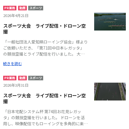
好評をいただき、世代を超えてチームの歴史と
本プロジェクトでは、そうしたニーズに応える
絆を共有できる一冊に仕上がっています。
PR業務
動画
スポーツ
形で、映像・音声・実況を一体化した配信体験
2026年4月21日
の構築を行いました。
スポーツ大会 ライブ配信・ドローン空
撮
「一般社団法人愛知県ローイング協会」様より
ご依頼いただき、「第71回中日本レガッタ」
の競技空撮とライブ配信を行いました。 大会
におけるドローンライブ配信を通じて、会場に
続きを読む
お越しいただけない方も会場におられる方も、
ローイングを応援いただけるすべてに届けた
い、という思いにお応えいたしました。 陸上
PR業務
動画
スポーツ
カメラや実況には、大会ボランティアスタッフ
2026年3月31日
の方が関わってくださり、皆様でノウハウを共
スポーツ大会 ライブ配信・ドローン空
有しながら、大会を創り上げました。 ※ドロ
撮
ーン飛行に関しては、国土交通省等の許可を得
て飛行しております。
「日本宅配システム杯 第74回お花見レガッ
タ」の競技空撮を行いました。 ドローンを活
用し、映像配信でもローイングを多角的に楽し