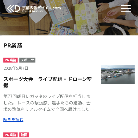
PR業務
PR業務
スポーツ
2026年5月7日
スポーツ大会 ライブ配信・ドローン空
撮
第77回朝日レガッタのライブ配信を担当しま
した。 レースの緊張感、選手たちの躍動、会
場の熱気をリアルタイムで全国へ届けました。
競技進行に合わせた映像スイッチングと配信オ
続きを読む
ペレーションにより、臨場感あるスポーツライ
ブ配信を実現しました。 また、実況解説は関
西学連のお二人に担当いただきました。
PR業務
動画