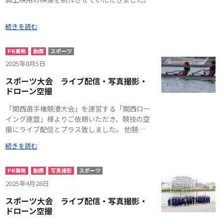
続きを読む
PR業務
動画
スポーツ
2025年8月5日
スポーツ大会 ライブ配信・写真撮影・
ドローン空撮
「関西選手権競漕大会」を運営する「関西ロー
イング連盟」様よりご依頼いただき、競技の空
撮にライブ配信とプラス致しました。 他競技
のように、大会におけるライブ配信を当たり前
続きを読む
にし、映像配信でもローイングを楽しんでいた
だけるように、と工夫致しました。 カメラや
実況には、大会運営スタッフの方が積極的に関
PR業務
動画
写真撮影
スポーツ
わってくださり、皆様でノウハウを共有しなが
2025年4月28日
ら、大会を創り上げました。 また、「配信の
スポーツ大会 ライブ配信・写真撮影・
みならず、実況解説の音声を会場にも届けた
ドローン空撮
い」というご意向から、会場内の配線を組み込