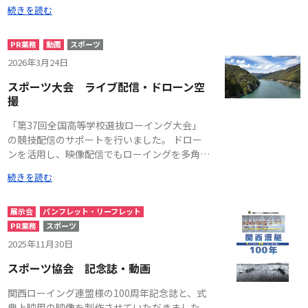
んでいただけるように、と工夫致しました。
続きを読む
配信には、大会運営スタッフの方が積極的に関
わってくださり、皆様でノウハウを共有しなが
ら、大会を創り上げました。 ※国土交通省等
PR業務
動画
スポーツ
の許可を得て飛行しております。
2026年3月24日
スポーツ大会 ライブ配信・ドローン空
撮
「第37回全国高等学校選抜ローイング大会」
の競技配信のサポートを行いました。 ドロー
ンを活用し、映像配信でもローイングを多角的
に楽しんでいただけるように、と工夫致しまし
続きを読む
た。 カメラや実況には、地元の高校生や大会
運営スタッフの方が積極的に関わってくださ
り、皆様でノウハウを共有しながら、大会を創
展示会
パンフレット・リーフレット
り上げました。 ※国土交通省等の許可を得て
PR業務
スポーツ
飛行しております。
2025年11月30日
スポーツ協会 記念誌・動画
関西ローイング連盟様の100周年記念誌と、式
典上映用の映像を制作させていただきました。