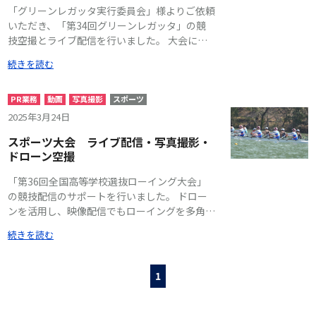
み、会場全体で楽しめる工夫を致しました。
「グリーンレガッタ実行委員会」様よりご依頼
※ドローン飛行に関しては、国土交通省等の許
いただき、「第34回グリーンレガッタ」の競
可を得て飛行しております。
技空撮とライブ配信を行いました。 大会にお
けるドローンライブ配信を通じて、会場にお越
続きを読む
しいただけないOBOG皆様に映像配信でもロー
イングを楽しんでいただきたい、という思いに
お応えいたしました。 陸上カメラや実況に
PR業務
動画
写真撮影
スポーツ
は、大会運営スタッフの方が関わってくださ
2025年3月24日
り、皆様でノウハウを共有しながら、大会を創
スポーツ大会 ライブ配信・写真撮影・
り上げました。 ※ドローン飛行に関しては、
ドローン空撮
国土交通省等の許可を得て飛行しております。
「第36回全国高等学校選抜ローイング大会」
の競技配信のサポートを行いました。 ドロー
ンを活用し、映像配信でもローイングを多角的
に楽しんでいただけるように、と工夫致しまし
続きを読む
た。 カメラや実況には、大会運営スタッフの
方が積極的に関わってくださり、皆様でノウハ
ウを共有しながら、大会を創り上げました。
1
※国土交通省等の許可を得て飛行しておりま
す。