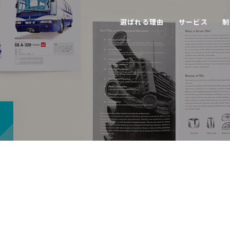
選
ば
れ
る
理
由
サ
ー
ビ
ス
制