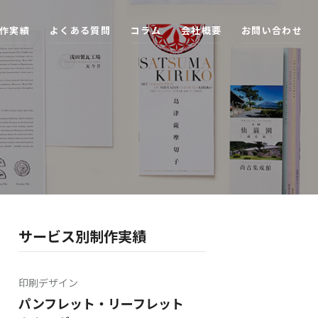
作
実
績
よ
く
あ
る
質
問
コ
ラ
ム
会
社
概
要
お
問
い
合
わ
せ
サービス別制作実績
印刷デザイン
パンフレット・リーフレット