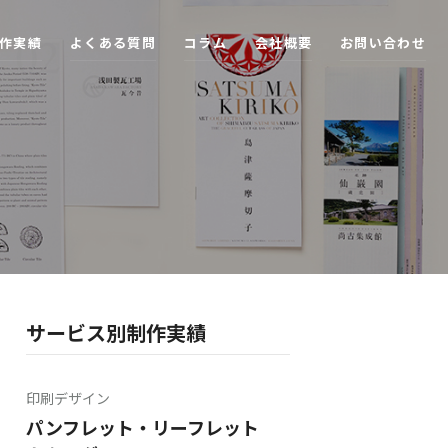
作
実
績
よ
く
あ
る
質
問
コ
ラ
ム
会
社
概
要
お
問
い
合
わ
せ
サービス別制作実績
印刷デザイン
パンフレット・リーフレット