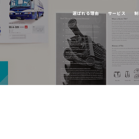
選
ば
れ
る
理
由
サ
ー
ビ
ス
制