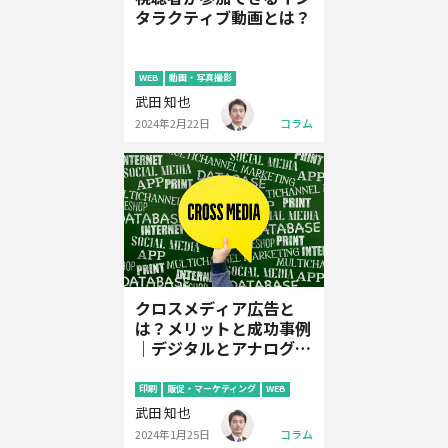
タラクティブ動画とは？
WEB
動画・写真撮影
武田 知也
2024年2月22日
コラム
クロスメディア広告と
は？メリットと成功事例
｜デジタルとアナログの
融合
印刷
販促・マーケティング
WEB
武田 知也
2024年1月25日
コラム