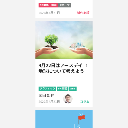
PR業務
動画
スポーツ
2026年4月21日
制作実績
4月22日はアースデイ ！
地球について考えよう
グラフィック
PR業務
WEB
武田 知也
2022年4月21日
コラム