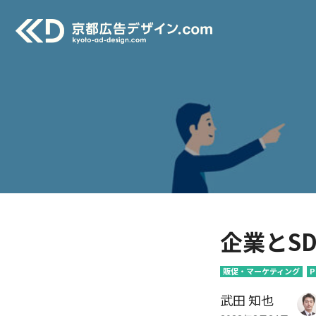
企業とS
販促・マーケティング
P
武田 知也