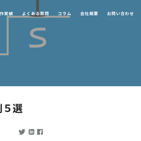
作
実
績
よ
く
あ
る
質
問
コ
ラ
ム
会
社
概
要
お
問
い
合
わ
せ
例５選