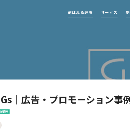
選
ば
れ
る
理
由
サ
ー
ビ
ス
制
DGs｜広告・プロモーション事
R業務