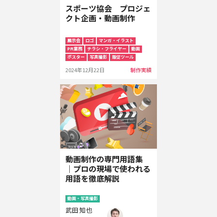
スポーツ協会 プロジェ
クト企画・動画制作
展示会
ロゴ
マンガ・イラスト
PR業務
チラシ・フライヤー
動画
ポスター
写真撮影
販促ツール
2024年12月22日
制作実績
動画制作の専門用語集
｜プロの現場で使われる
用語を徹底解説
動画・写真撮影
武田 知也