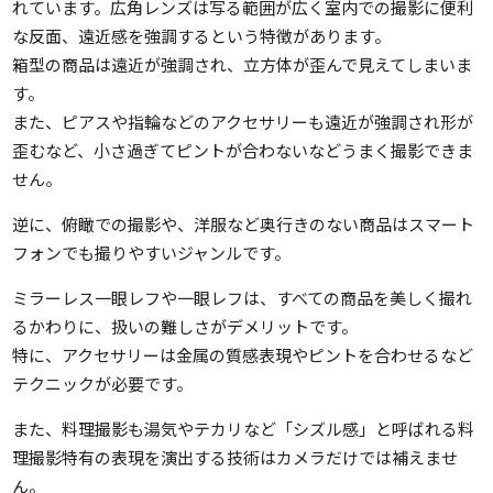
れています。広角レンズは写る範囲が広く室内での撮影に便利
な反面、遠近感を強調するという特徴があります。
箱型の商品は遠近が強調され、立方体が歪んで見えてしまいま
す。
また、ピアスや指輪などのアクセサリーも遠近が強調され形が
歪むなど、小さ過ぎてピントが合わないなどうまく撮影できま
せん。
逆に、俯瞰での撮影や、洋服など奥行きのない商品はスマート
フォンでも撮りやすいジャンルです。
ミラーレス一眼レフや一眼レフは、すべての商品を美しく撮れ
るかわりに、扱いの難しさがデメリットです。
特に、アクセサリーは金属の質感表現やピントを合わせるなど
テクニックが必要です。
また、料理撮影も湯気やテカリなど「シズル感」と呼ばれる料
理撮影特有の表現を演出する技術はカメラだけでは補えませ
ん。