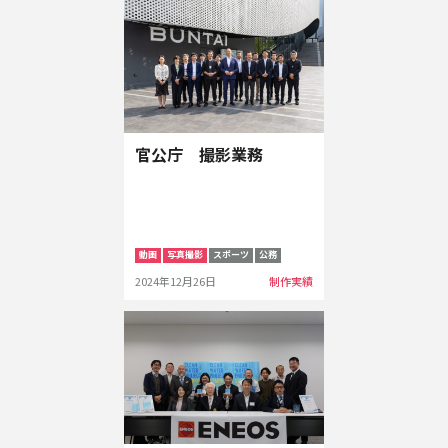
官公庁 撮影業務
動画
写真撮影
スポーツ
公務
2024年12月26日
制作実績