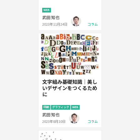
大アワードで学ぶ
WEB
武田 知也
2023年11月24日
コラム
文字組み基礎知識｜美し
いデザインをつくるため
に
印刷
グラフィック
WEB
武田 知也
2023年8月10日
コラム