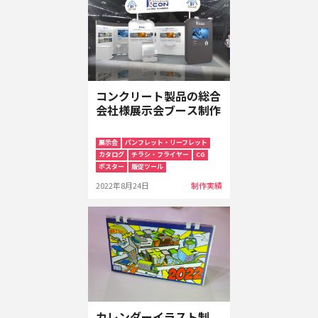
コンクリート製品の総合
会社様展示会ブース制作
展示会
パンフレット・リーフレット
カタログ
チラシ・フライヤー
CG
ポスター
販促ツール
2022年8月24日
制作実績
カレンダーイラスト制