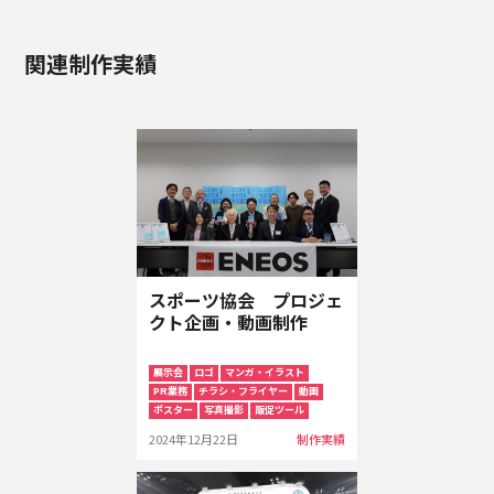
関連制作実績
スポーツ協会 プロジェ
クト企画・動画制作
展示会
ロゴ
マンガ・イラスト
PR業務
チラシ・フライヤー
動画
ポスター
写真撮影
販促ツール
2024年12月22日
制作実績