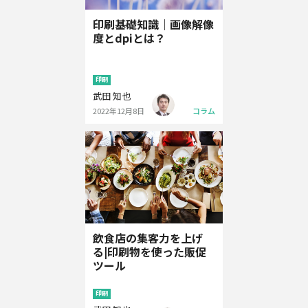
印刷基礎知識｜画像解像
度とdpiとは？
印刷
武田 知也
2022年12月8日
コラム
飲食店の集客力を上げ
る|印刷物を使った販促
ツール
印刷