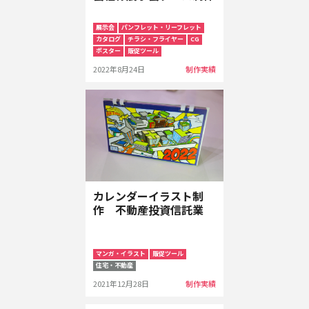
展示会
パンフレット・リーフレット
カタログ
チラシ・フライヤー
CG
ポスター
販促ツール
2022年8月24日
制作実績
カレンダーイラスト制
作 不動産投資信託業
マンガ・イラスト
販促ツール
住宅・不動産
2021年12月28日
制作実績