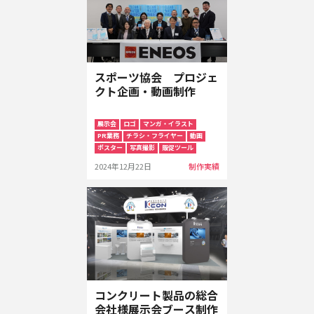
スポーツ協会 プロジェ
クト企画・動画制作
展示会
ロゴ
マンガ・イラスト
PR業務
チラシ・フライヤー
動画
ポスター
写真撮影
販促ツール
2024年12月22日
制作実績
コンクリート製品の総合
会社様展示会ブース制作